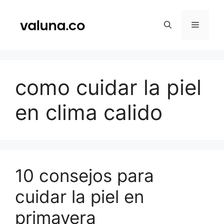
Saltar
al
Menú
contenido
como cuidar la piel
en clima calido
10 consejos para
cuidar la piel en
primavera