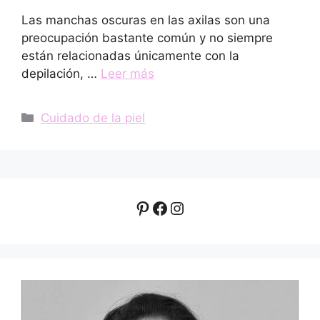
Las manchas oscuras en las axilas son una
preocupación bastante común y no siempre
están relacionadas únicamente con la
depilación, …
Leer más
Categorías
Cuidado de la piel
Pinterest
Facebook
Instagram