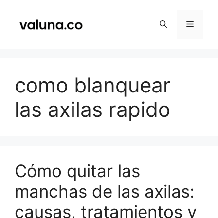
Saltar
al
Menú
contenido
como blanquear
las axilas rapido
Cómo quitar las
manchas de las axilas:
causas, tratamientos y