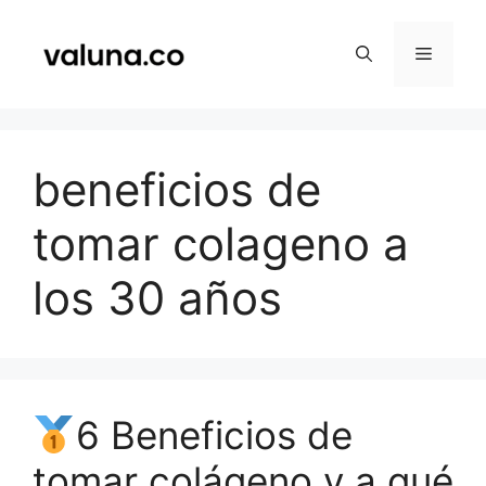
Saltar
al
Menú
contenido
beneficios de
tomar colageno a
los 30 años
6 Beneficios de
tomar colágeno y a qué