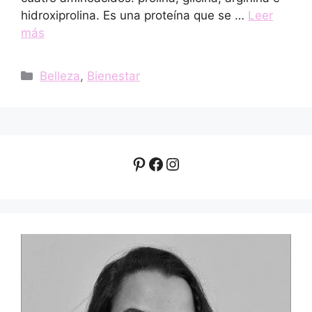
hidroxiprolina. Es una proteína que se …
Leer
más
Categorías
Belleza
,
Bienestar
Pinterest
Facebook
Instagram