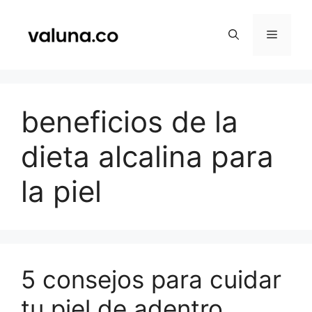
Saltar
al
Menú
contenido
beneficios de la
dieta alcalina para
la piel
5 consejos para cuidar
tu piel de adentro