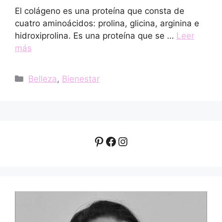
El colágeno es una proteína que consta de
cuatro aminoácidos: prolina, glicina, arginina e
hidroxiprolina. Es una proteína que se …
Leer
más
Categorías
Belleza
,
Bienestar
Pinterest
Facebook
Instagram