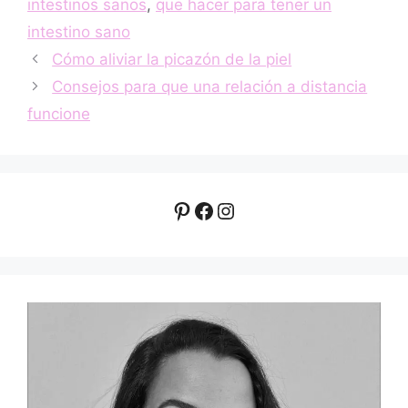
intestinos sanos
,
que hacer para tener un
intestino sano
Cómo aliviar la picazón de la piel
Consejos para que una relación a distancia
funcione
Pinterest
Facebook
Instagram