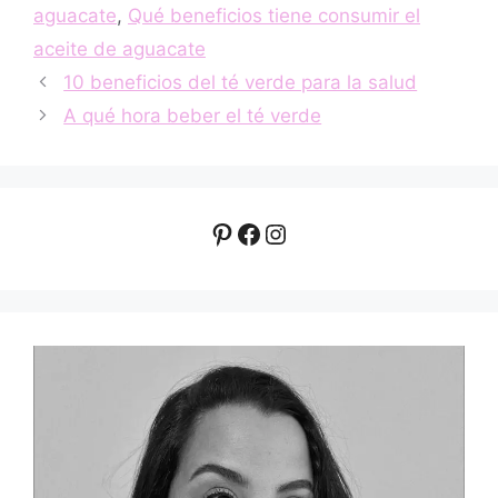
aguacate
,
Qué beneficios tiene consumir el
aceite de aguacate
10 beneficios del té verde para la salud
A qué hora beber el té verde
Pinterest
Facebook
Instagram