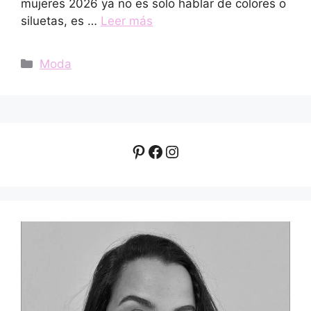
mujeres 2026 ya no es solo hablar de colores o
siluetas, es …
Leer más
Categorías
Moda
Pinterest
Facebook
Instagram