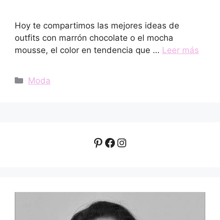
Hoy te compartimos las mejores ideas de
outfits con marrón chocolate o el mocha
mousse, el color en tendencia que …
Leer más
Categorías
Moda
Pinterest
Facebook
Instagram