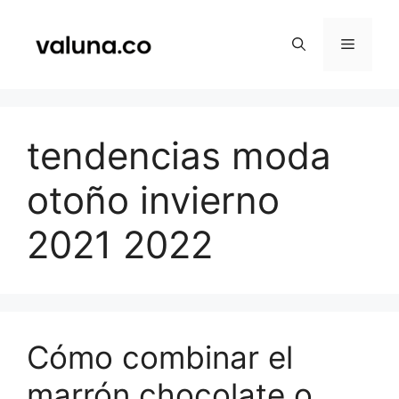
Saltar
al
Menú
contenido
tendencias moda
otoño invierno
2021 2022
Cómo combinar el
marrón chocolate o