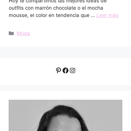
Hoy te compartimos las mejores ideas de
outfits con marrón chocolate o el mocha
mousse, el color en tendencia que …
Leer más
Categorías
Moda
Pinterest
Facebook
Instagram