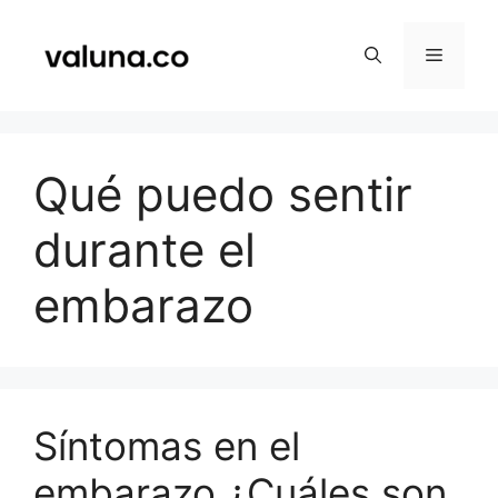
Saltar
al
Menú
contenido
Qué puedo sentir
durante el
embarazo
Síntomas en el
embarazo ¿Cuáles son