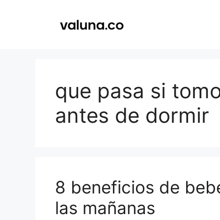
Saltar
al
contenido
que pasa si tom
antes de dormir
8 beneficios de beb
las mañanas