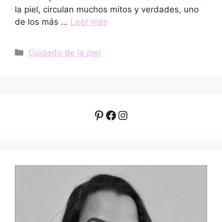
la piel, circulan muchos mitos y verdades, uno
de los más …
Leer más
Categorías
Cuidado de la piel
Pinterest
Facebook
Instagram