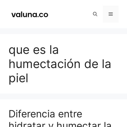
Saltar
al
Menú
contenido
que es la
humectación de la
piel
Diferencia entre
hidratar y humectar la