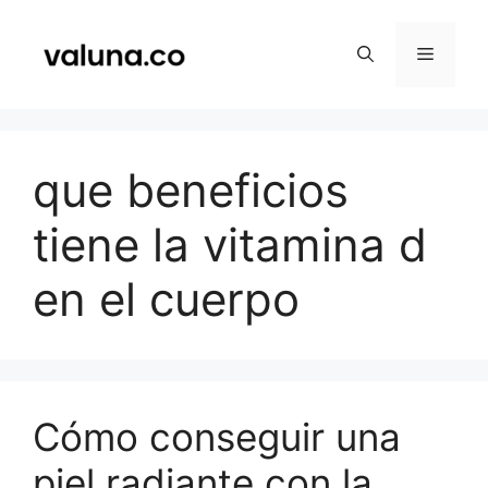
Saltar
al
Menú
contenido
que beneficios
tiene la vitamina d
en el cuerpo
Cómo conseguir una
piel radiante con la