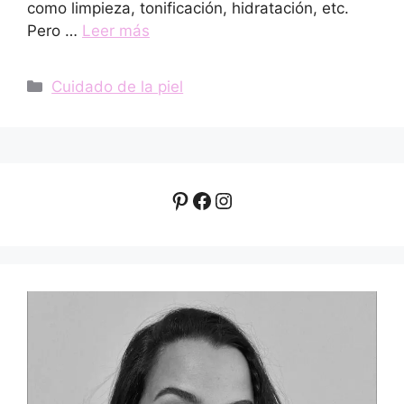
como limpieza, tonificación, hidratación, etc.
Pero …
Leer más
Categorías
Cuidado de la piel
Pinterest
Facebook
Instagram