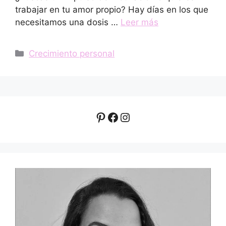
trabajar en tu amor propio? Hay días en los que
necesitamos una dosis …
Leer más
Categorías
Crecimiento personal
Pinterest
Facebook
Instagram