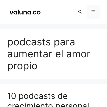
Saltar
al
Menú
contenido
podcasts para
aumentar el amor
propio
10 podcasts de
crecimiento personal