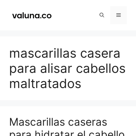
Saltar
al
Menú
contenido
mascarillas casera
para alisar cabellos
maltratados
Mascarillas caseras
para hidratar el cabello