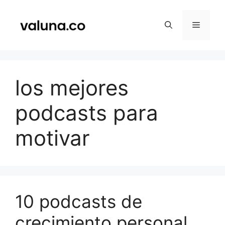
Saltar
al
Menú
contenido
los mejores
podcasts para
motivar
10 podcasts de
crecimiento personal