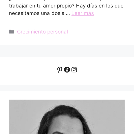
trabajar en tu amor propio? Hay días en los que
necesitamos una dosis …
Leer más
Categorías
Crecimiento personal
Pinterest
Facebook
Instagram