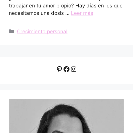
trabajar en tu amor propio? Hay días en los que
necesitamos una dosis …
Leer más
Categorías
Crecimiento personal
Pinterest
Facebook
Instagram