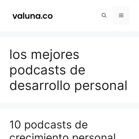
Saltar
al
Menú
contenido
los mejores
podcasts de
desarrollo personal
10 podcasts de
crecimiento personal