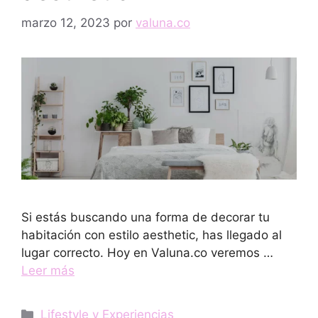
marzo 12, 2023
por
valuna.co
Si estás buscando una forma de decorar tu
habitación con estilo aesthetic, has llegado al
lugar correcto. Hoy en Valuna.co veremos …
Leer más
Categorías
Lifestyle y Experiencias