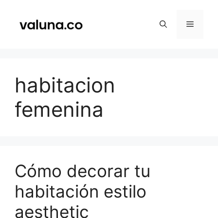
Saltar
al
Menú
contenido
habitacion
femenina
Cómo decorar tu
habitación estilo
aesthetic