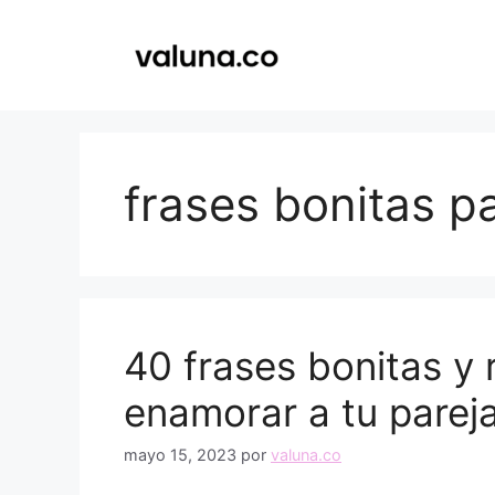
Saltar
al
contenido
frases bonitas p
40 frases bonitas y
enamorar a tu parej
mayo 15, 2023
por
valuna.co