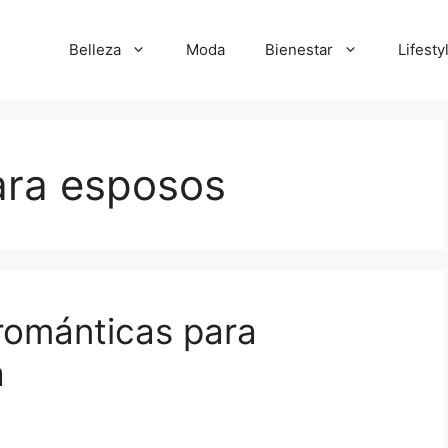
Belleza
Moda
Bienestar
Lifesty
ara esposos
 románticas para
a