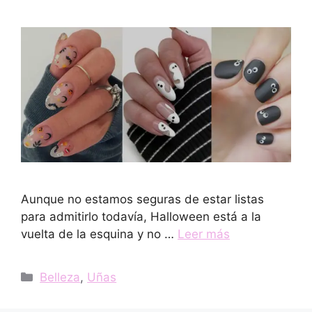
Aunque no estamos seguras de estar listas
para admitirlo todavía, Halloween está a la
vuelta de la esquina y no …
Leer más
Categorías
Belleza
,
Uñas