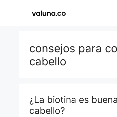
Saltar
al
contenido
consejos para con
cabello
¿La biotina es buena
cabello?