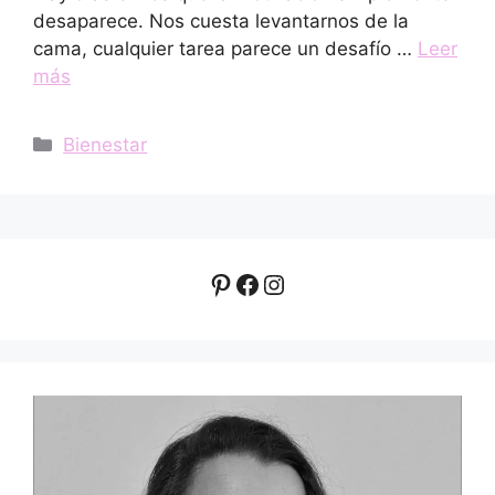
desaparece. Nos cuesta levantarnos de la
cama, cualquier tarea parece un desafío …
Leer
más
Categorías
Bienestar
Pinterest
Facebook
Instagram