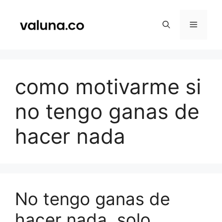
Saltar
al
Menú
contenido
como motivarme si
no tengo ganas de
hacer nada
No tengo ganas de
hacer nada, solo