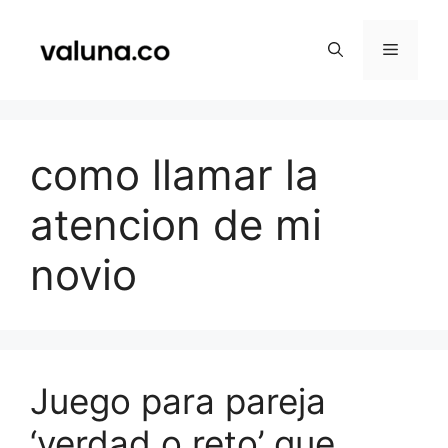
Saltar
al
Menú
contenido
como llamar la
atencion de mi
novio
Juego para pareja
‘verdad o reto’ que