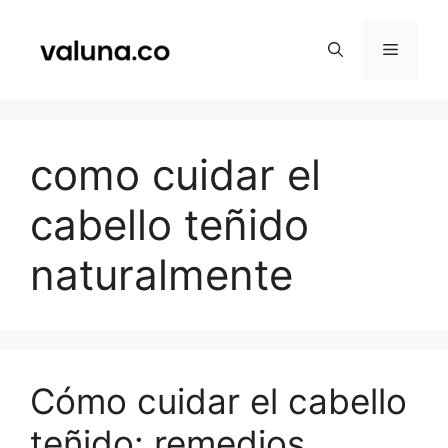
Saltar
al
Menú
contenido
como cuidar el
cabello teñido
naturalmente
Cómo cuidar el cabello
teñido: remedios