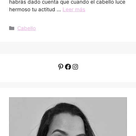
habrás dado cuenta que cuando el cabello luce
hermoso tu actitud …
Leer más
Categorías
Cabello
Pinterest
Facebook
Instagram