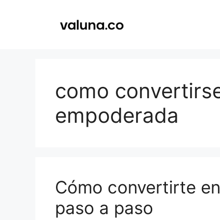
Saltar
al
contenido
como convertirs
empoderada
Cómo convertirte e
paso a paso