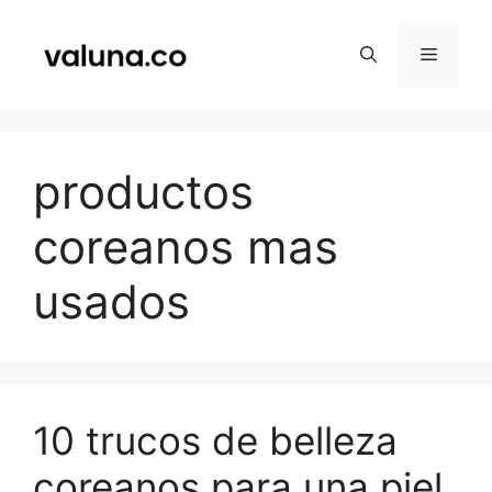
Saltar
al
Menú
contenido
productos
coreanos mas
usados
10 trucos de belleza
coreanos para una piel